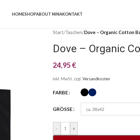
HOME
SHOP
ABOUT NINA
KONTAKT
Start
/
Taschen
/
Dove – Organic Cotton B
Dove – Organic Co
24,95
€
inkl. MwSt.
zzgl.
Versandkosten
FARBE
GRÖSSE
-
+