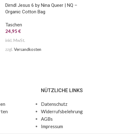
Dirndl Jesus 6 by Nina Queer | NQ –
Nina Star – Organi
Organic Cotton Bag
Taschen
Taschen
24,95
€
24,95
€
inkl. MwSt.
inkl. MwSt.
zzgl.
Versandkosten
zzgl.
Versandkosten
NÜTZLICHE LINKS
ten
Datenschutz
rten
Widerrufsbelehrung
AGBs
Impressum