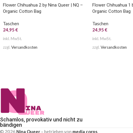
Flower Chihuahua 2 by Nina Queer | NQ –
Flower Chihuahua 1 
Organic Cotton Bag
Organic Cotton Bag
Taschen
Taschen
24,95
€
24,95
€
inkl. MwSt.
inkl. MwSt.
zzgl.
Versandkosten
zzgl.
Versandkosten
Schamlos, provokativ und nicht zu
bändigen
© 2026
Nina Queer
– betrieben von
media corps
.