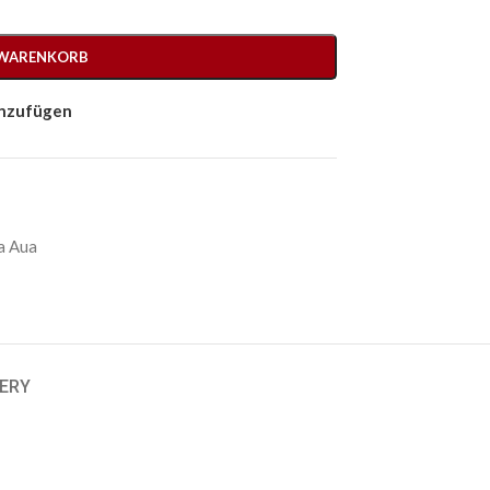
 WARENKORB
inzufügen
ua Aua
VERY