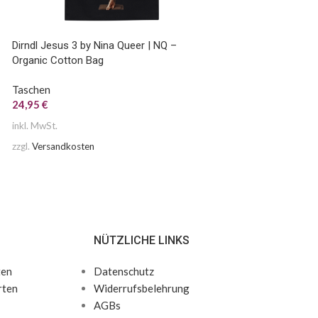
Dirndl Jesus 3 by Nina Queer | NQ –
Dirndl Jesus 6 by N
Organic Cotton Bag
Organic Cotton Bag
Taschen
Taschen
24,95
€
24,95
€
inkl. MwSt.
inkl. MwSt.
zzgl.
Versandkosten
zzgl.
Versandkosten
NÜTZLICHE LINKS
ten
Datenschutz
rten
Widerrufsbelehrung
AGBs