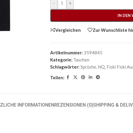
-
+
IN DEN
Vergleichen
Zur Wunschliste h
Artikelnummer:
3594845
Kategorie:
Taschen
Schlagwörter:
Sprüche
,
NQ
,
Ficki Ficki A
Teilen:
ZLICHE INFORMATIONEN
REZENSIONEN (0)
SHIPPING & DELI