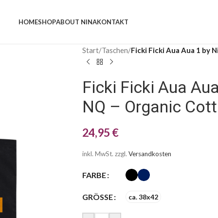
HOME
SHOP
ABOUT NINA
KONTAKT
Start
/
Taschen
/
Ficki Ficki Aua Aua 1 by 
Ficki Ficki Aua Aua
NQ – Organic Cot
24,95
€
inkl. MwSt.
zzgl.
Versandkosten
FARBE
GRÖSSE
ca. 38x42