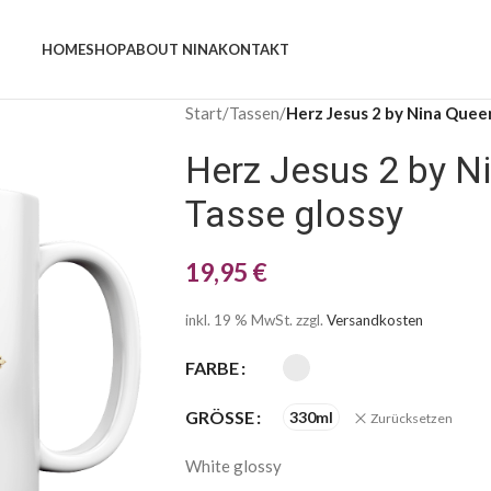
HOME
SHOP
ABOUT NINA
KONTAKT
Start
/
Tassen
/
Herz Jesus 2 by Nina Queer
Herz Jesus 2 by N
Tasse glossy
19,95
€
inkl. 19 % MwSt.
zzgl.
Versandkosten
FARBE
GRÖSSE
330ml
Zurücksetzen
White glossy