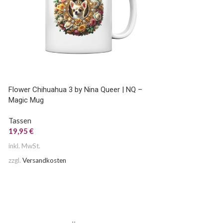
Flower Chihuahua 3 by Nina Queer | NQ –
Dirndl Jesus 2 by N
Magic Mug
Mug
Tassen
Tassen
19,95
€
19,95
€
inkl. MwSt.
inkl. MwSt.
zzgl.
Versandkosten
zzgl.
Versandkosten