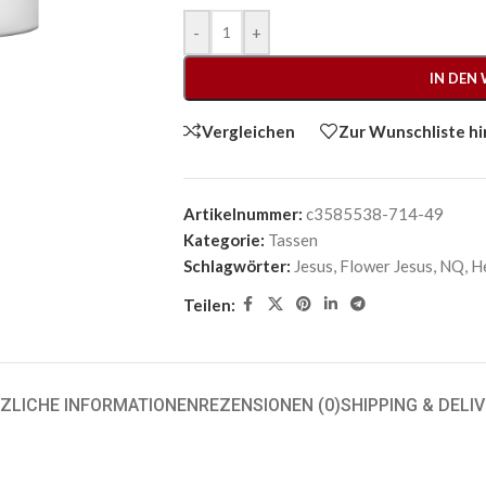
-
+
IN DEN
Vergleichen
Zur Wunschliste h
Artikelnummer:
c3585538-714-49
Kategorie:
Tassen
Schlagwörter:
Jesus
,
Flower Jesus
,
NQ
,
H
Teilen:
ZLICHE INFORMATIONEN
REZENSIONEN (0)
SHIPPING & DELI