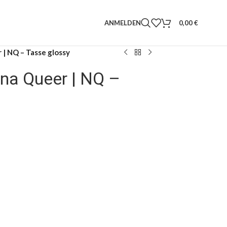
ANMELDEN
0,00
€
 | NQ – Tasse glossy
ina Queer | NQ –