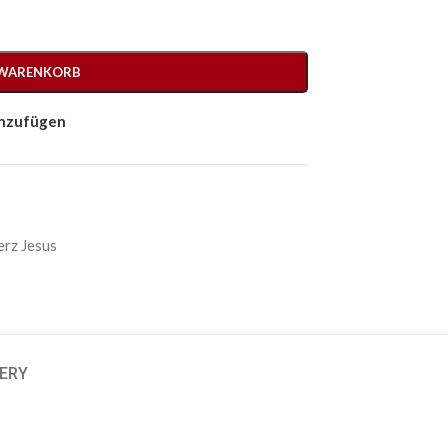
 WARENKORB
inzufügen
erz Jesus
VERY