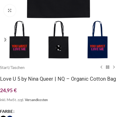
Klick zum Vergrößern
Start
/
Taschen
Love U 5 by Nina Queer | NQ – Organic Cotton Bag
24,95
€
inkl. MwSt.
zzgl.
Versandkosten
FARBE