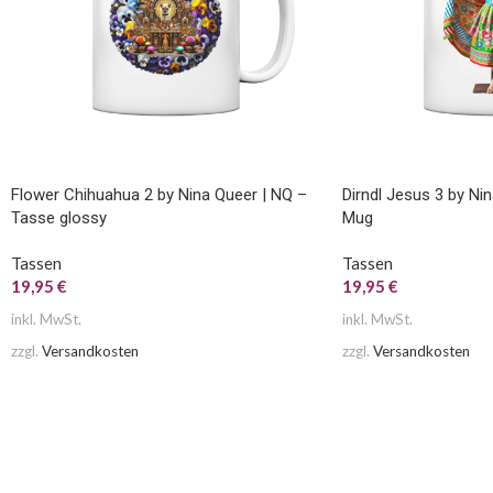
Flower Chihuahua 2 by Nina Queer | NQ –
Dirndl Jesus 3 by Ni
Tasse glossy
Mug
Tassen
Tassen
19,95
€
19,95
€
inkl. MwSt.
inkl. MwSt.
zzgl.
Versandkosten
zzgl.
Versandkosten