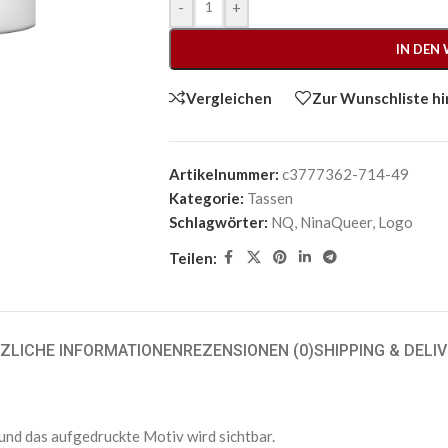
-
+
IN DEN
Vergleichen
Zur Wunschliste h
Artikelnummer:
c3777362-714-49
Kategorie:
Tassen
Schlagwörter:
NQ
,
NinaQueer
,
Logo
Teilen:
ZLICHE INFORMATIONEN
REZENSIONEN (0)
SHIPPING & DELI
und das aufgedruckte Motiv wird sichtbar.