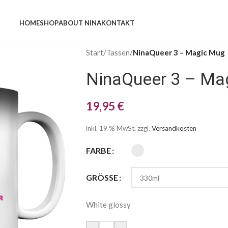
HOME
SHOP
ABOUT NINA
KONTAKT
Start
/
Tassen
/
NinaQueer 3 – Magic Mug
NinaQueer 3 – Ma
19,95
€
inkl. 19 % MwSt.
zzgl.
Versandkosten
FARBE
GRÖSSE
White glossy