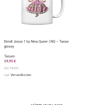
Dirndl Jesus 1 by Nina Queer | NQ – Tasse
Dirndl Jesus 6 by N
glossy
glossy
Tassen
Tassen
19,95
€
19,95
€
inkl. MwSt.
inkl. MwSt.
zzgl.
Versandkosten
zzgl.
Versandkosten