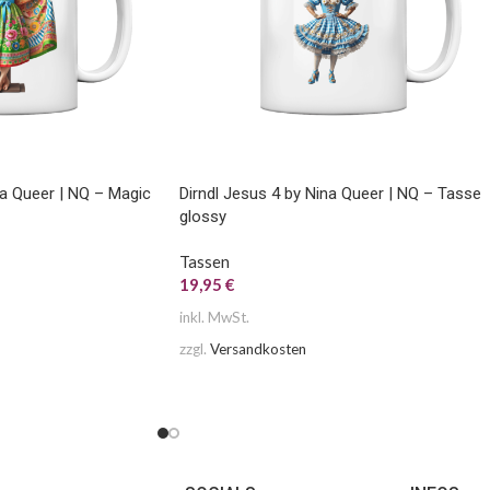
na Queer | NQ – Magic
Dirndl Jesus 4 by Nina Queer | NQ – Tasse
glossy
Tassen
19,95
€
inkl. MwSt.
zzgl.
Versandkosten