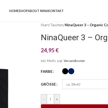
HOME
SHOP
ABOUT NINA
KONTAKT
Start
/
Taschen
/
NinaQueer 3 – Organic C
NinaQueer 3 – Org
24,95
€
inkl. MwSt.
zzgl.
Versandkosten
FARBE
GRÖSSE
-
+