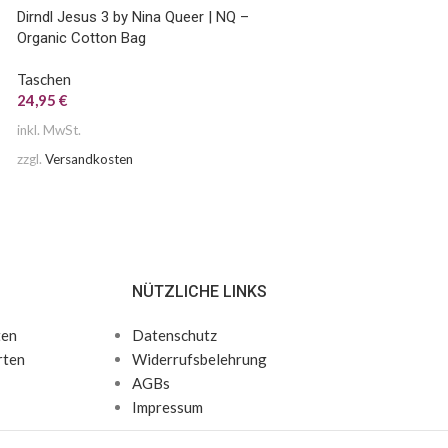
Dirndl Jesus 3 by Nina Queer | NQ –
Berlin Queer Origina
Organic Cotton Bag
Baumwolltasche
Taschen
Taschen
24,95
€
17,00
€
inkl. MwSt.
inkl. MwSt.
zzgl.
Versandkosten
zzgl.
Versandkosten
NÜTZLICHE LINKS
ten
Datenschutz
rten
Widerrufsbelehrung
AGBs
Impressum