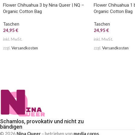
Flower Chihuahua 3 by Nina Queer | NQ –
Flower Chihuahua 1 
Organic Cotton Bag
Organic Cotton Bag
Taschen
Taschen
24,95
€
24,95
€
inkl. MwSt.
inkl. MwSt.
zzgl.
Versandkosten
zzgl.
Versandkosten
Schamlos, provokativ und nicht zu
bändigen
© 2026
Nina Queer
– betrieben von
media corps
.