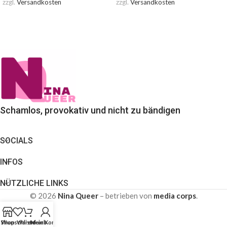
zzgl.
Versandkosten
zzgl.
Versandkosten
AUSFÜHRUNG WÄHLEN
AUSFÜHRUNG WÄHLEN
Schamlos, provokativ und nicht zu bändigen
SOCIALS
INFOS
NÜTZLICHE LINKS
© 2026
Nina Queer
– betrieben von
media corps
.
Shop
Wunschliste
Warenkorb
Mein Konto