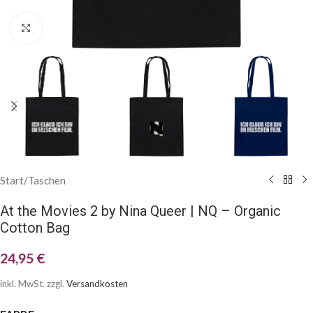
Klick zum Vergrößern
Start
/
Taschen
At the Movies 2 by Nina Queer | NQ – Organic
Cotton Bag
24,95
€
inkl. MwSt.
zzgl.
Versandkosten