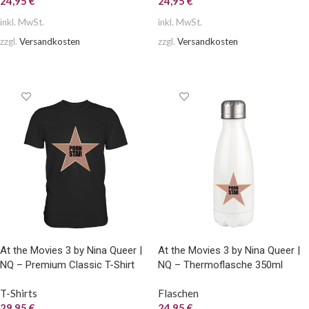
24,95
€
24,95
€
inkl. MwSt.
inkl. MwSt.
zzgl.
Versandkosten
zzgl.
Versandkosten
AUSFÜHRUNG WÄHLEN
AUSFÜHRUNG WÄHLEN
At the Movies 3 by Nina Queer |
At the Movies 3 by Nina Queer |
NQ – Premium Classic T-Shirt
NQ – Thermoflasche 350ml
T-Shirts
Flaschen
29,95
€
24,95
€