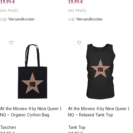
19,95
€
19,95
€
inkl. MwSt.
inkl. MwSt.
zzgl.
Versandkosten
zzgl.
Versandkosten
AUSFÜHRUNG WÄHLEN
AUSFÜHRUNG WÄHLEN
At the Movies 4 by Nina Queer |
At the Movies 4 by Nina Queer |
NQ – Organic Cotton Bag
NQ – Relaxed Tank Top
Taschen
Tank Top