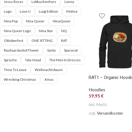
Jesus Roses
Lebkuchenherz
Lenny
Logo
Love U
Luigi Edition
Motive
Nina Pop
Nina Queer
NinaQueer
Nina Queer Logo
Nina Star
NQ
Oktoberfest
ONE SITTING
RAT
Rauhaardackel Flower
Santa
Spacecat
Sprüche
Tala-Head
The Men In Dresses
Time To Leave
Weihnachtsbaum
RAT1 – Organic Hoodi
Wrecking Christmas
Xmas
Hoodies
59,95
€
inkl. MwSt.
zzgl.
Versandkosten