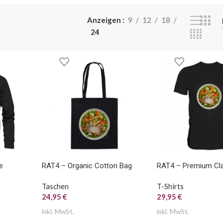
HEN
TASSEN
Anzeigen
9
12
18
24
e
RAT4 – Organic Cotton Bag
RAT4 – Premium Clas
Taschen
T-Shirts
24,95
€
29,95
€
inkl. MwSt.
inkl. MwSt.