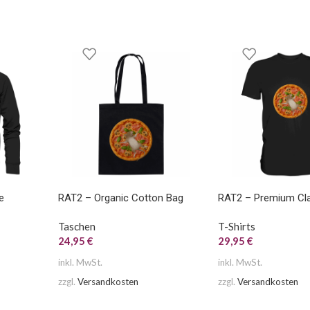
e
RAT2 – Organic Cotton Bag
RAT2 – Premium Clas
Taschen
T-Shirts
24,95
€
29,95
€
inkl. MwSt.
inkl. MwSt.
zzgl.
Versandkosten
zzgl.
Versandkosten