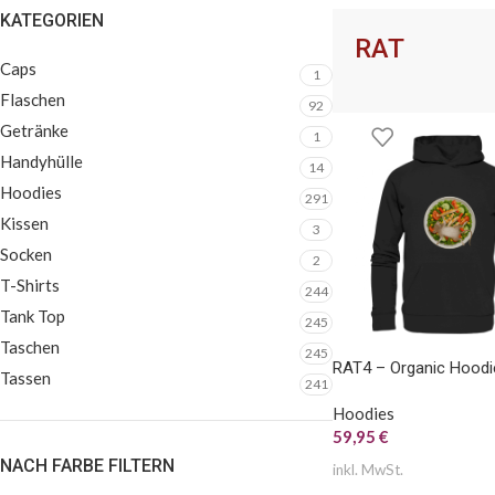
KATEGORIEN
SOCKEN
TASCHEN
FLASC
RAT
Caps
1
Flaschen
92
Getränke
1
Handyhülle
14
Hoodies
291
Kissen
3
Socken
2
T-Shirts
244
Tank Top
245
Taschen
245
RAT4 – Organic Hoodi
Tassen
241
Hoodies
59,95
€
NACH FARBE FILTERN
inkl. MwSt.