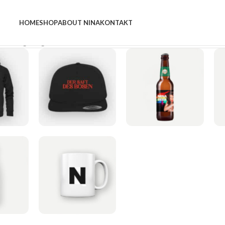
HOME
SHOP
ABOUT NINA
KONTAKT
rden angezeigt
ES
CAPS
GETRÄNKE