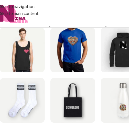
Skip to navigation
Skip to main content
Start
/
Produkte verschlagwortet mit „RAT“
Alle 16 Ergebnisse we
TANK TOP
T-SHIRTS
HOODI