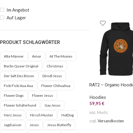
Im Angebot
Auf Lager
PRODUKT SCHLAGWÖRTER
Alte Männer
Amor
At The Movies
Berlin Queer Original
Christmas
Der Saft Des Bösen
Dirndl Jesus
RAT2 – Organic Hoodi
Ficki Ficki Aua Aua
Flower Chihuahua
Flower Dogs
Flower Jesus
Hoodies
59,95
€
Flower Schäferhund
Gay Jesus
inkl. MwSt.
Herz Jesus
Hirsch Muster
HotDog
zzgl.
Versandkosten
Jagdsaison
Jesus
Jesus Butterfly