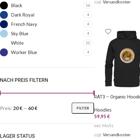
zzgl.
Versandkosten
Black
16
Dark Royal
4
French Navy
4
Sky Blue
4
White
12
Worker Blue
4
NACH PREIS FILTERN
RAT3 – Organic Hoodi
Preis:
20 €
—
60 €
FILTER
Hoodies
59,95
€
inkl. MwSt.
zzgl.
Versandkosten
LAGER STATUS