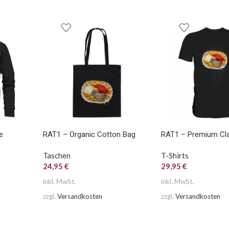
e
RAT1 – Organic Cotton Bag
RAT1 – Premium Clas
Taschen
T-Shirts
24,95
€
29,95
€
inkl. MwSt.
inkl. MwSt.
zzgl.
Versandkosten
zzgl.
Versandkosten