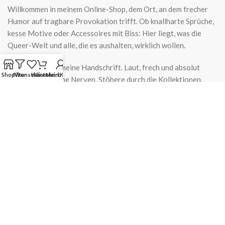
Willkommen in meinem Online-Shop, dem Ort, an dem frecher
Humor auf tragbare Provokation trifft. Ob knallharte Sprüche,
kesse Motive oder Accessoires mit Biss: Hier liegt, was die
Queer-Welt und alle, die es aushalten, wirklich wollen.
Jedes Teil trägt meine Handschrift. Laut, frech und absolut
Shop
Filter
Wunschliste
Warenkorb
Mein Konto
nicht für schwache Nerven. Stöbere durch die Kollektionen,
Mehr lesen
schnapp dir, was dich zum Lachen oder zum Rotwerden bringt,
und trag ein Stück Nina Queer mit nach Hause.
Schamlos, provokativ und nicht zu bändigen
SOCIALS
INFOS