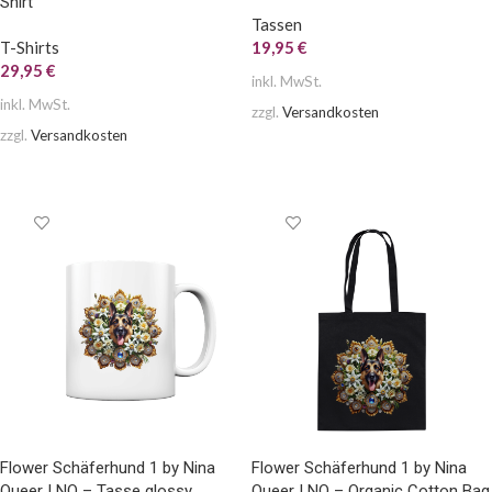
Shirt
Tassen
T-Shirts
19,95
€
29,95
€
inkl. MwSt.
inkl. MwSt.
zzgl.
Versandkosten
zzgl.
Versandkosten
AUSFÜHRUNG WÄHLEN
AUSFÜHRUNG WÄHLEN
Flower Schäferhund 1 by Nina
Flower Schäferhund 1 by Nina
Queer | NQ – Tasse glossy
Queer | NQ – Organic Cotton Bag