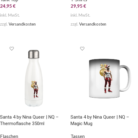
24,95
€
29,95
€
inkl. MwSt.
inkl. MwSt.
zzgl.
Versandkosten
zzgl.
Versandkosten
AUSFÜHRUNG WÄHLEN
AUSFÜHRUNG WÄHLEN
Santa 4 by Nina Queer | NQ –
Santa 4 by Nina Queer | NQ –
Thermoflasche 350ml
Magic Mug
Flaschen
Tassen