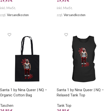
19,95
€
19,95
€
inkl. MwSt.
inkl. MwSt.
zzgl.
Versandkosten
zzgl.
Versandkosten
AUSFÜHRUNG WÄHLEN
AUSFÜHRUNG WÄHLEN
Santa 1 by Nina Queer | NQ –
Santa 1 by Nina Queer | NQ –
Organic Cotton Bag
Relaxed Tank Top
Taschen
Tank Top
24,95
€
24,95
€