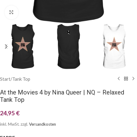
Klick zum Vergrößern
Start
/
Tank Top
At the Movies 4 by Nina Queer | NQ – Relaxed
Tank Top
24,95
€
inkl. MwSt.
zzgl.
Versandkosten