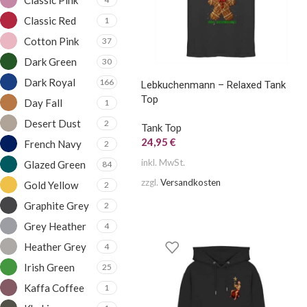
Classic Red
1
Cotton Pink
37
Dark Green
30
Dark Royal
166
Lebkuchenmann – Relaxed Tank
Top
Day Fall
1
Desert Dust
2
Tank Top
24,95
€
French Navy
2
inkl. MwSt.
Glazed Green
84
zzgl.
Versandkosten
Gold Yellow
2
Graphite Grey
2
Grey Heather
4
Heather Grey
4
Irish Green
25
Kaffa Coffee
1