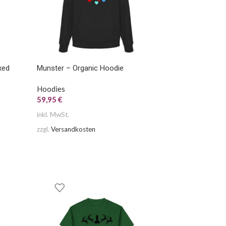
xed
Munster – Organic Hoodie
Hoodies
59,95
€
inkl. MwSt.
zzgl.
Versandkosten