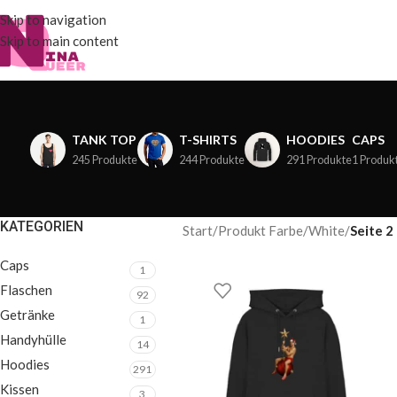
Skip to navigation
Skip to main content
TANK TOP
T-SHIRTS
HOODIES
CAPS
245 Produkte
244 Produkte
291 Produkte
1 Produk
KATEGORIEN
Start
/
Produkt Farbe
/
White
/
Seite 2
Caps
1
Flaschen
92
Getränke
1
Handyhülle
14
Hoodies
291
Kissen
3