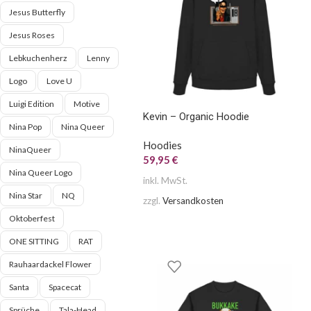
Jesus Butterfly
Jesus Roses
Lebkuchenherz
Lenny
Logo
Love U
Luigi Edition
Motive
Kevin – Organic Hoodie
Nina Pop
Nina Queer
Hoodies
NinaQueer
59,95
€
Nina Queer Logo
inkl. MwSt.
Nina Star
NQ
zzgl.
Versandkosten
Oktoberfest
ONE SITTING
RAT
Rauhaardackel Flower
Santa
Spacecat
Sprüche
Tala-Head