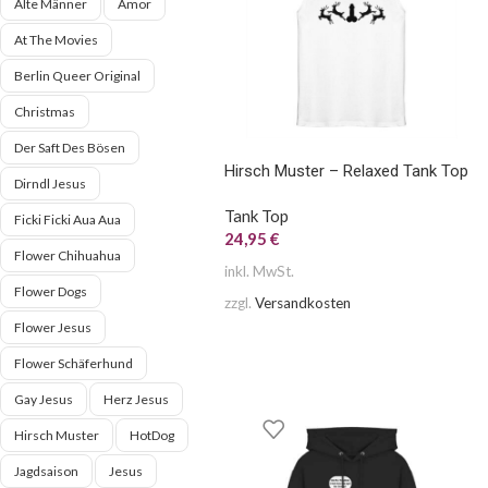
Alte Männer
Amor
At The Movies
Berlin Queer Original
Christmas
Der Saft Des Bösen
Hirsch Muster – Relaxed Tank Top
Dirndl Jesus
Tank Top
Ficki Ficki Aua Aua
24,95
€
Flower Chihuahua
inkl. MwSt.
Flower Dogs
zzgl.
Versandkosten
Flower Jesus
Flower Schäferhund
Gay Jesus
Herz Jesus
Hirsch Muster
HotDog
Jagdsaison
Jesus