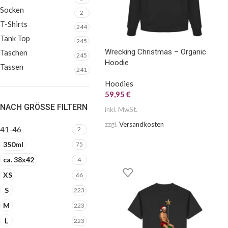
Socken
2
T-Shirts
244
Tank Top
245
Wrecking Christmas – Organic
Taschen
245
Hoodie
Tassen
241
Hoodies
59,95
€
NACH GRÖSSE FILTERN
inkl. MwSt.
zzgl.
Versandkosten
41-46
2
350ml
75
ca. 38x42
4
XS
66
S
223
M
223
L
223