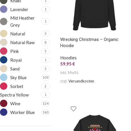
Khaki
1
Lavender
1
Mid Heather
1
Grey
Natural
3
Wrecking Christmas – Organic
Natural Raw
8
Hoodie
Pink
5
Hoodies
Royal
1
59,95
€
Sand
2
inkl. MwSt.
Sky Blue
109
zzgl.
Versandkosten
Sorbet
2
Spectra Yellow
1
Wine
124
Worker Blue
160