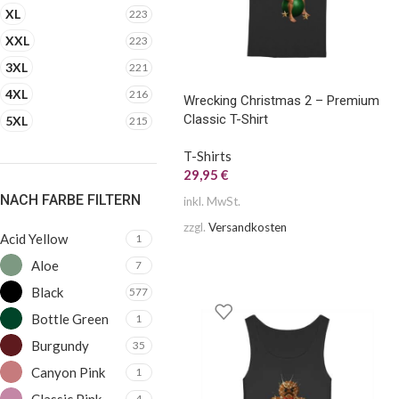
XL
223
XXL
223
3XL
221
4XL
216
Wrecking Christmas 2 – Premium
Classic T-Shirt
5XL
215
T-Shirts
29,95
€
NACH FARBE FILTERN
inkl. MwSt.
zzgl.
Versandkosten
Acid Yellow
1
Aloe
7
Black
577
Bottle Green
1
Burgundy
35
Canyon Pink
1
Classic Pink
4