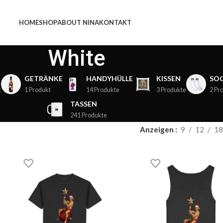
HOME
SHOP
ABOUT NINA
KONTAKT
White
GETRÄNKE
HANDYHÜLLE
KISSEN
SO
t
1 Produkt
14 Produkte
3 Produkte
2 Pr
TASSEN
241 Produkte
Anzeigen
9
12
18