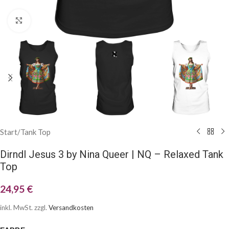
Klick zum Vergrößern
Start
/
Tank Top
Dirndl Jesus 3 by Nina Queer | NQ – Relaxed Tank
Top
24,95
€
inkl. MwSt.
zzgl.
Versandkosten