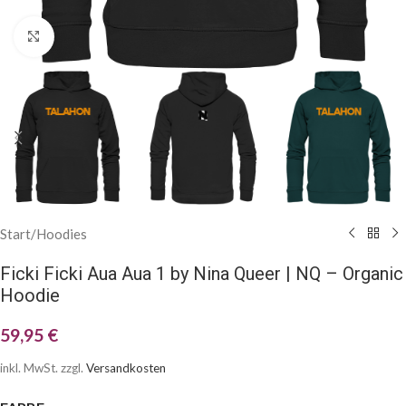
Klick zum Vergrößern
Start
/
Hoodies
Ficki Ficki Aua Aua 1 by Nina Queer | NQ – Organic
Hoodie
59,95
€
inkl. MwSt.
zzgl.
Versandkosten