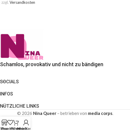
zzgl.
Versandkosten
AUSFÜHRUNG WÄHLEN
AUSFÜHRUNG WÄHLEN
Schamlos, provokativ und nicht zu bändigen
SOCIALS
INFOS
NÜTZLICHE LINKS
© 2026
Nina Queer
– betrieben von
media corps
.
Shop
Wunschliste
Warenkorb
Mein Konto