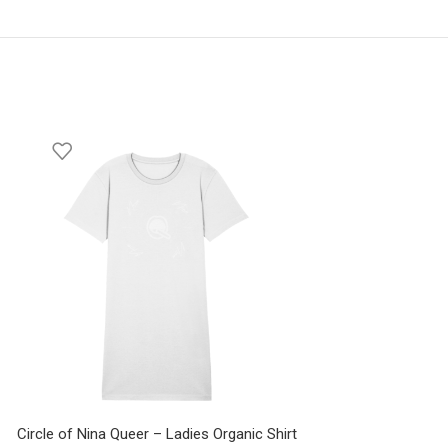
Circle of Nina Queer – Ladies Organic Shirt
Berlin Queer Origina