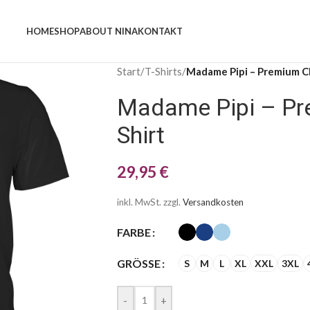
HOME
SHOP
ABOUT NINA
KONTAKT
Start
/
T-Shirts
/
Madame Pipi – Premium Cl
Madame Pipi – Pre
Shirt
29,95
€
inkl. MwSt.
zzgl.
Versandkosten
FARBE
GRÖSSE
S
M
L
XL
XXL
3XL
-
+