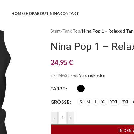
HOME
SHOP
ABOUT NINA
KONTAKT
Start
/
Tank Top
/
Nina Pop 1 – Relaxed Ta
Nina Pop 1 – Rela
24,95
€
inkl. MwSt.
zzgl.
Versandkosten
FARBE
GRÖSSE
S
M
L
XL
XXL
3XL
-
+
IN DEN