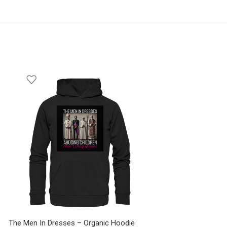
The Men In Dresses – Organic Hoodie
The Men In Dresses