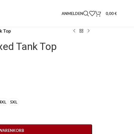
ANMELDEN
0,00
€
nk Top
xed Tank Top
4XL
5XL
 WARENKORB