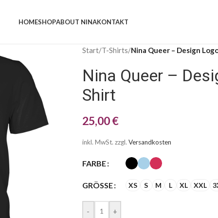
HOME
SHOP
ABOUT NINA
KONTAKT
Start
/
T-Shirts
/
Nina Queer – Design Logo
Nina Queer – Des
Shirt
25,00
€
inkl. MwSt.
zzgl.
Versandkosten
FARBE
GRÖSSE
XS
S
M
L
XL
XXL
3
-
+