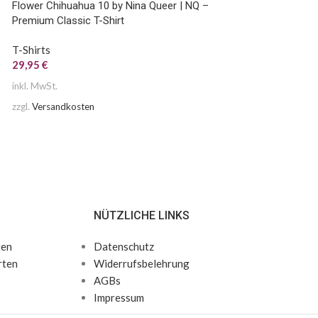
Flower Chihuahua 10 by Nina Queer | NQ –
Flower Chihuahua 9
Premium Classic T-Shirt
Premium Classic T-
T-Shirts
T-Shirts
29,95
€
29,95
€
inkl. MwSt.
inkl. MwSt.
zzgl.
Versandkosten
zzgl.
Versandkosten
NÜTZLICHE LINKS
ten
Datenschutz
rten
Widerrufsbelehrung
AGBs
Impressum