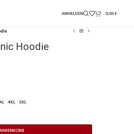
ANMELDEN
0,00
€
odie
nic Hoodie
XL
4XL
5XL
 WARENKORB