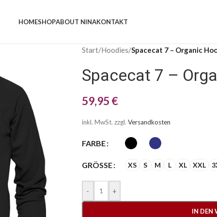
HOME
SHOP
ABOUT NINA
KONTAKT
Start
/
Hoodies
/
Spacecat 7 – Organic Ho
Spacecat 7 – Orga
59,95
€
inkl. MwSt.
zzgl.
Versandkosten
FARBE
GRÖSSE
XS
S
M
L
XL
XXL
3
-
+
IN DEN