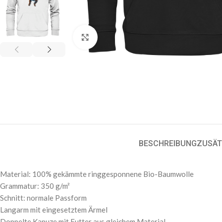
Klick zum Vergrößern
BESCHREIBUNG
ZUSÄT
Material: 100% gekämmte ringgesponnene Bio-Baumwolle
Grammatur: 350 g/m²
Schnitt: normale Passform
Langarm mit eingesetztem Ärmel
Doppelte Kapuze mit Futter aus gleichem Material