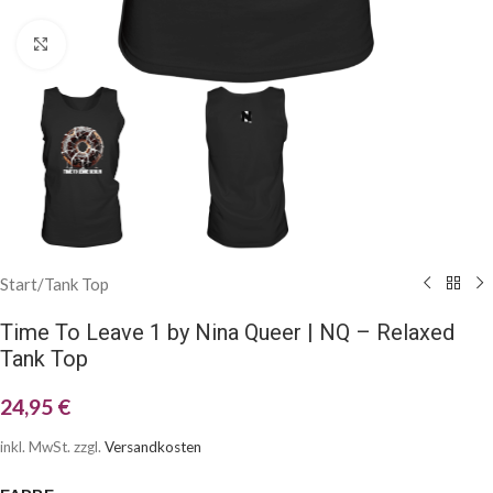
Klick zum Vergrößern
Start
/
Tank Top
Time To Leave 1 by Nina Queer | NQ – Relaxed
Tank Top
24,95
€
inkl. MwSt.
zzgl.
Versandkosten