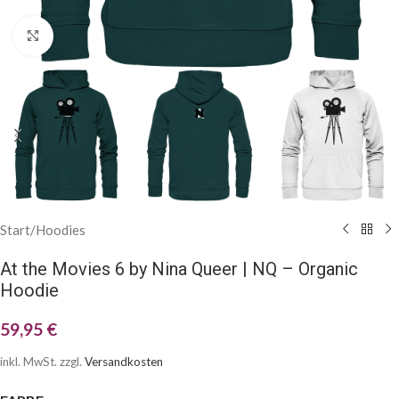
Klick zum Vergrößern
Start
/
Hoodies
At the Movies 6 by Nina Queer | NQ – Organic
Hoodie
59,95
€
inkl. MwSt.
zzgl.
Versandkosten