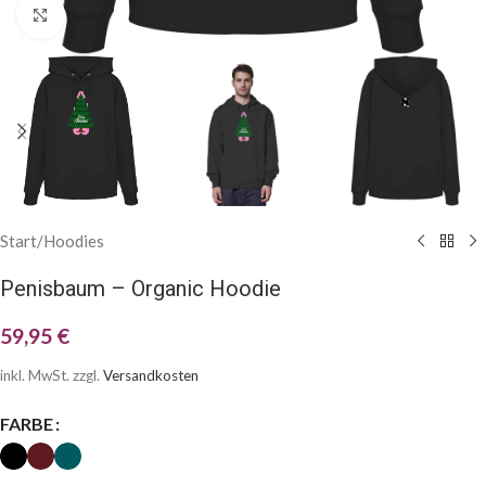
Klick zum Vergrößern
Start
/
Hoodies
Penisbaum – Organic Hoodie
59,95
€
inkl. MwSt.
zzgl.
Versandkosten
FARBE