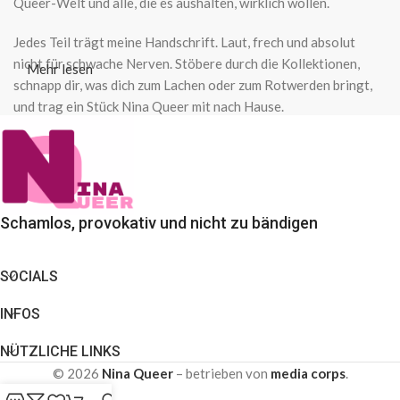
Queer-Welt und alle, die es aushalten, wirklich wollen.
Jedes Teil trägt meine Handschrift. Laut, frech und absolut
nicht für schwache Nerven. Stöbere durch die Kollektionen,
Mehr lesen
schnapp dir, was dich zum Lachen oder zum Rotwerden bringt,
und trag ein Stück Nina Queer mit nach Hause.
Schamlos, provokativ und nicht zu bändigen
SOCIALS
INFOS
NÜTZLICHE LINKS
© 2026
Nina Queer
– betrieben von
media corps
.