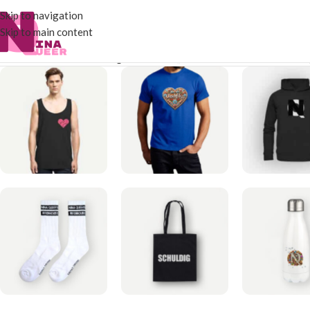
Skip to navigation
Skip to main content
Start
/
Produkte verschlagwortet mit „Herz Ich schlucke“
Alle 4 E
TANK TOP
T-SHIRTS
HOODI