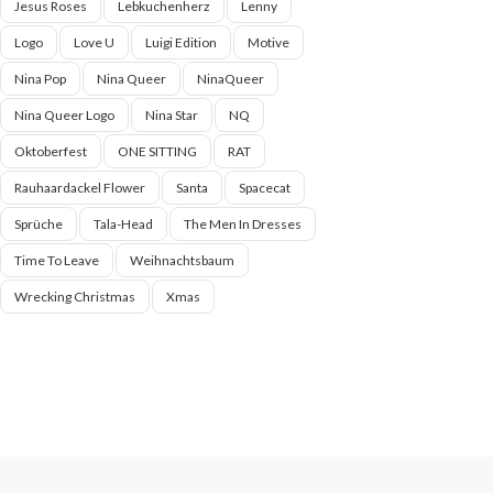
Jesus Roses
Lebkuchenherz
Lenny
Logo
Love U
Luigi Edition
Motive
Nina Pop
Nina Queer
NinaQueer
Nina Queer Logo
Nina Star
NQ
Oktoberfest
ONE SITTING
RAT
Rauhaardackel Flower
Santa
Spacecat
Sprüche
Tala-Head
The Men In Dresses
Time To Leave
Weihnachtsbaum
Wrecking Christmas
Xmas