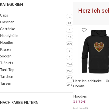
KATEGORIEN
SOCKEN
TASCHEN
FLASC
Herz Ich sc
Caps
1
Flaschen
92
Getränke
1
Handyhülle
14
Hoodies
291
Kissen
3
Socken
2
T-Shirts
244
Tank Top
245
Taschen
245
Herz Ich schlucke – O
Tassen
241
Hoodie
Hoodies
59,95
€
NACH FARBE FILTERN
inkl. MwSt.