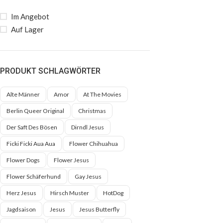
Im Angebot
Auf Lager
PRODUKT SCHLAGWÖRTER
Alte Männer
Amor
At The Movies
Berlin Queer Original
Christmas
Der Saft Des Bösen
Dirndl Jesus
Ficki Ficki Aua Aua
Flower Chihuahua
Flower Dogs
Flower Jesus
Flower Schäferhund
Gay Jesus
Herz Jesus
Hirsch Muster
HotDog
Jagdsaison
Jesus
Jesus Butterfly