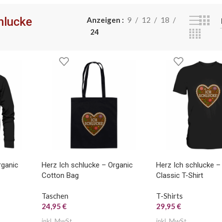
HEN
TASSEN
hlucke
Anzeigen
9
12
18
24
rganic
Herz Ich schlucke – Organic
Herz Ich schlucke 
Cotton Bag
Classic T-Shirt
Taschen
T-Shirts
24,95
€
29,95
€
inkl. MwSt.
inkl. MwSt.