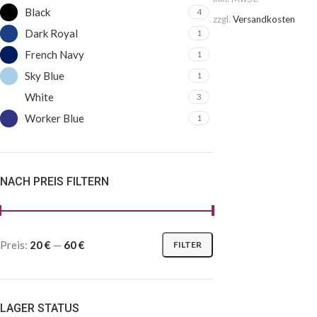
Black
4
zzgl.
Versandkosten
Dark Royal
1
French Navy
1
Sky Blue
1
White
3
Worker Blue
1
NACH PREIS FILTERN
Preis:
20 €
—
60 €
FILTER
LAGER STATUS