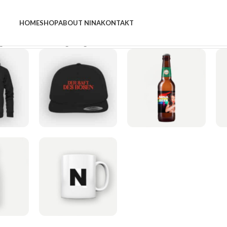
HOME
SHOP
ABOUT NINA
KONTAKT
rgebnisse werden angezeigt
ES
CAPS
GETRÄNKE