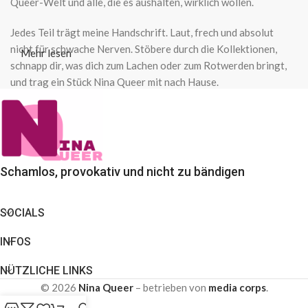
Queer-Welt und alle, die es aushalten, wirklich wollen.
Jedes Teil trägt meine Handschrift. Laut, frech und absolut
nicht für schwache Nerven. Stöbere durch die Kollektionen,
Mehr lesen
schnapp dir, was dich zum Lachen oder zum Rotwerden bringt,
und trag ein Stück Nina Queer mit nach Hause.
Schamlos, provokativ und nicht zu bändigen
SOCIALS
INFOS
NÜTZLICHE LINKS
© 2026
Nina Queer
– betrieben von
media corps
.