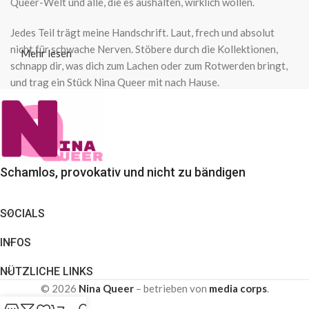
Queer-Welt und alle, die es aushalten, wirklich wollen.
Jedes Teil trägt meine Handschrift. Laut, frech und absolut
nicht für schwache Nerven. Stöbere durch die Kollektionen,
Mehr lesen
schnapp dir, was dich zum Lachen oder zum Rotwerden bringt,
und trag ein Stück Nina Queer mit nach Hause.
Schamlos, provokativ und nicht zu bändigen
SOCIALS
INFOS
NÜTZLICHE LINKS
© 2026
Nina Queer
– betrieben von
media corps
.