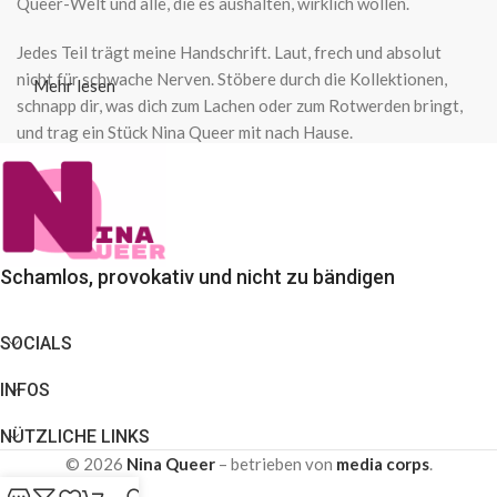
Queer-Welt und alle, die es aushalten, wirklich wollen.
Jedes Teil trägt meine Handschrift. Laut, frech und absolut
nicht für schwache Nerven. Stöbere durch die Kollektionen,
Mehr lesen
schnapp dir, was dich zum Lachen oder zum Rotwerden bringt,
und trag ein Stück Nina Queer mit nach Hause.
Schamlos, provokativ und nicht zu bändigen
SOCIALS
INFOS
NÜTZLICHE LINKS
© 2026
Nina Queer
– betrieben von
media corps
.