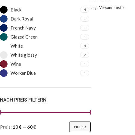
zzgl.
Versandkosten
Black
4
Dark Royal
1
French Navy
1
Glazed Green
1
White
4
White glossy
2
Wine
1
Worker Blue
1
NACH PREIS FILTERN
Preis:
10 €
—
60 €
FILTER