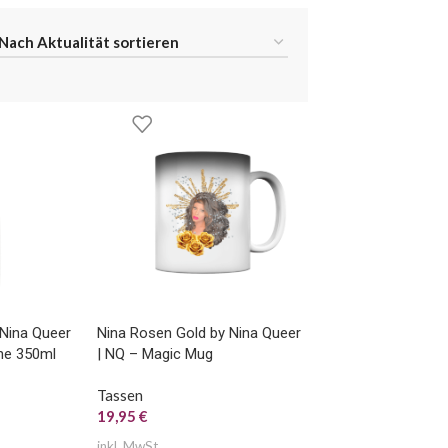
 Nina Queer
Nina Rosen Gold by Nina Queer
he 350ml
| NQ – Magic Mug
Tassen
19,95
€
inkl. MwSt.