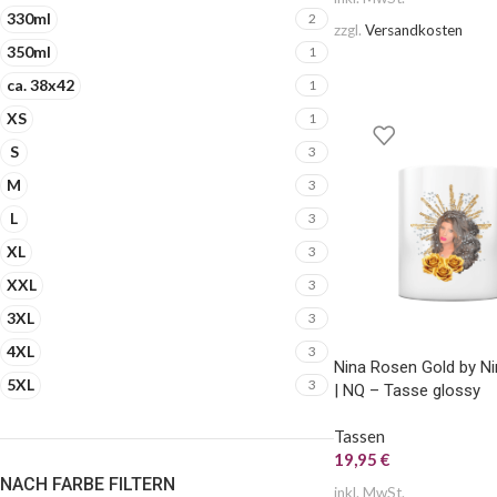
330ml
2
zzgl.
Versandkosten
350ml
1
ca. 38x42
1
XS
1
S
3
M
3
L
3
XL
3
XXL
3
3XL
3
4XL
3
Nina Rosen Gold by N
5XL
3
| NQ – Tasse glossy
Tassen
19,95
€
NACH FARBE FILTERN
inkl. MwSt.