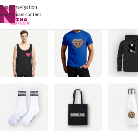
Skip to navigation
Skip to main content
Start
/
Produkte verschlagwortet mit „Nina Rosen Gold“
Alle 7 Er
TANK TOP
T-SHIRTS
HOODI