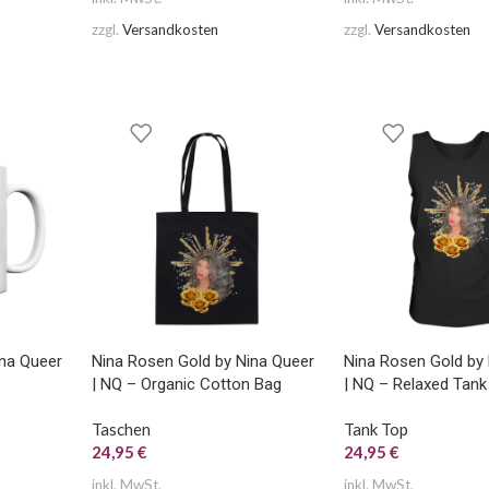
zzgl.
Versandkosten
zzgl.
Versandkosten
ina Queer
Nina Rosen Gold by Nina Queer
Nina Rosen Gold by
| NQ – Organic Cotton Bag
| NQ – Relaxed Tank
Taschen
Tank Top
24,95
€
24,95
€
inkl. MwSt.
inkl. MwSt.