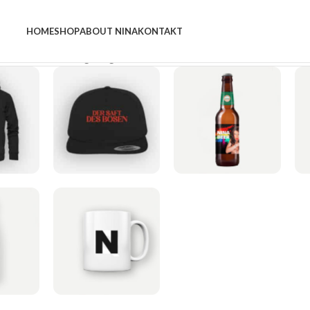
HOME
SHOP
ABOUT NINA
KONTAKT
gebnisse werden angezeigt
ES
CAPS
GETRÄNKE