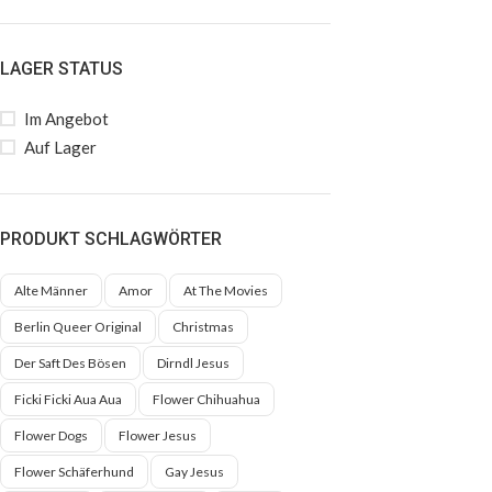
LAGER STATUS
Im Angebot
Auf Lager
PRODUKT SCHLAGWÖRTER
Alte Männer
Amor
At The Movies
Berlin Queer Original
Christmas
Der Saft Des Bösen
Dirndl Jesus
Ficki Ficki Aua Aua
Flower Chihuahua
Flower Dogs
Flower Jesus
Flower Schäferhund
Gay Jesus