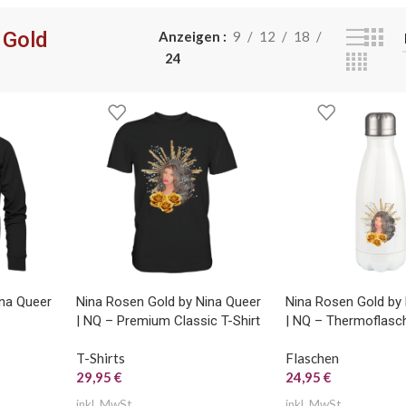
HEN
TASSEN
 Gold
Anzeigen
9
12
18
24
ina Queer
Nina Rosen Gold by Nina Queer
Nina Rosen Gold by
| NQ – Premium Classic T-Shirt
| NQ – Thermoflasc
T-Shirts
Flaschen
29,95
€
24,95
€
inkl. MwSt.
inkl. MwSt.