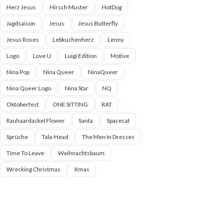
Herz Jesus
Hirsch Muster
HotDog
Jagdsaison
Jesus
Jesus Butterfly
Jesus Roses
Lebkuchenherz
Lenny
Logo
Love U
Luigi Edition
Motive
Nina Pop
Nina Queer
NinaQueer
Nina Queer Logo
Nina Star
NQ
Oktoberfest
ONE SITTING
RAT
Rauhaardackel Flower
Santa
Spacecat
Sprüche
Tala-Head
The Men In Dresses
Time To Leave
Weihnachtsbaum
Wrecking Christmas
Xmas