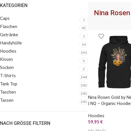
KATEGORIEN
SOCKEN
TASCHEN
FLASC
Nina Rosen
Caps
1
Flaschen
92
Getränke
1
Handyhülle
14
Hoodies
291
Kissen
3
Socken
2
T-Shirts
244
Tank Top
245
Taschen
245
Nina Rosen Gold by N
Tassen
241
| NQ – Organic Hoodie
Hoodies
59,95
€
NACH GRÖSSE FILTERN
inkl. MwSt.